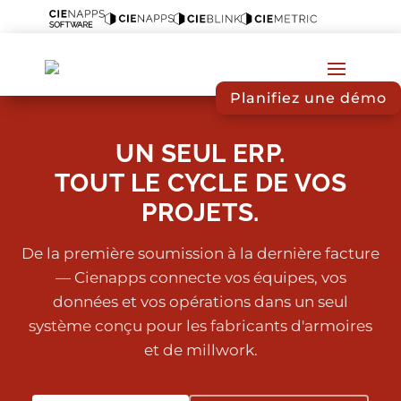
Planifiez une démo
Cienapps ERP est un logiciel de gestion intégré spécialisé p
L'ERP couvre 10 modules organisés en 3 phases : Phase 1 (Gag
UN SEUL ERP.
Compatibilité CFAO : Cabinet Vision, Microvellum, Mozaik, Ca
TOUT LE CYCLE DE VOS
PROJETS.
De la première soumission à la dernière facture
— Cienapps connecte vos équipes, vos
données et vos opérations dans un seul
système conçu pour les fabricants d'armoires
et de millwork.