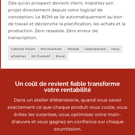
Dès qu'un prospect devient client, importez son
projet directement depuis votre logiciel de
conception. Le BOM se lie automatiquement au bon
de travail et déclenche la planification, les achats et la
production. Zéro ressaisie. Zéro erreur de
transcription.
Cabinet Vision
Microvellum
Mozaik
Cabinetware
imos
eCabinet
Kit Évolutif
Excel
Un coût de revient fiable transforme
votre rentabilité
Dans un atelier d'ébénisterie, quand vous savez
exactement ce que chaque produit vous coûte, vous
évitez les surprises, vous optimisez votre main-
d'œuvre et vous gagnez en confiance sur chaque
soumission.